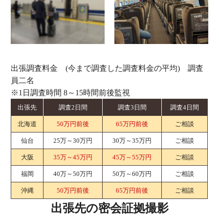
出張調査料金 (今まで調査した調査料金の平均) 調査
員二名
※1日調査時間 8～15時間前後監視
出張先
調査2日間
調査3日間
調査4日間
北海道
50万円前後
65万円前後
ご相談
仙台
25万～30万円
30万～35万円
ご相談
大阪
35万～45万円
45万～55万円
ご相談
福岡
40万～50万円
50万～60万円
ご相談
沖縄
50万円前後
65万円前後
ご相談
出張先の密会証拠撮影