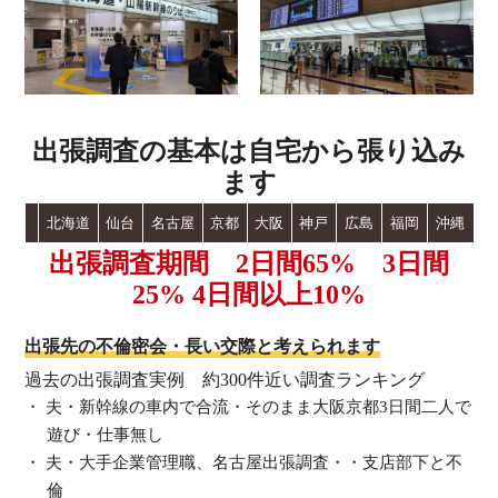
出張調査の基本は自宅から張り込み
ます
北海道
仙台
名古屋
京都
大阪
神戸
広島
福岡
沖縄
出張調査期間 2日間65% 3日間
25% 4日間以上10%
出張先の不倫密会・長い交際と考えられます
過去の出張調査実例 約300件近い調査ランキング
夫・新幹線の車内で合流・そのまま大阪京都3日間二人で
遊び・仕事無し
夫・大手企業管理職、名古屋出張調査・・支店部下と不
倫