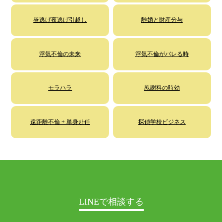
昼逃げ夜逃げ引越し
離婚と財産分与
浮気不倫の未来
浮気不倫がバレる時
モラハラ
慰謝料の時効
遠距離不倫 + 単身赴任
探偵学校ビジネス
LINEで相談する