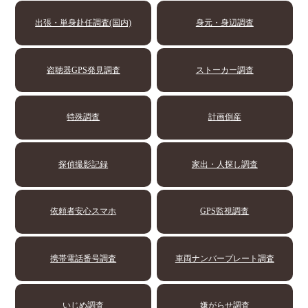
出張・単身赴任調査(国内)
身元・身辺調査
盗聴器GPS発見調査
ストーカー調査
特殊調査
計画倒産
探偵撮影記録
家出・人探し調査
依頼者安心スマホ
GPS監視調査
携帯電話番号調査
車両ナンバープレート調査
いじめ調査
嫌がらせ調査