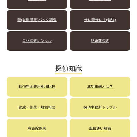
妻(昼間限定)パック調査
サレ妻サレ夫(勉強)
GPS調査レンタル
結婚前調査
探偵知識
探偵料金費用相場比較
成功報酬とは？
復縁・別居・離婚相談
探偵事務所トラブル
有責配偶者
風俗通い離婚