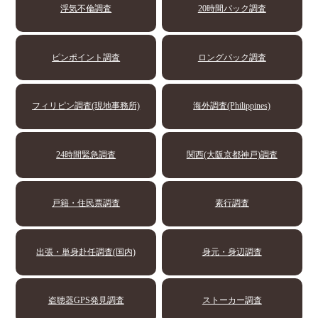
浮気不倫調査
20時間パック調査
ピンポイント調査
ロングパック調査
フィリピン調査(現地事務所)
海外調査(Philippines)
24時間緊急調査
関西(大阪京都神戸)調査
戸籍・住民票調査
素行調査
出張・単身赴任調査(国内)
身元・身辺調査
盗聴器GPS発見調査
ストーカー調査