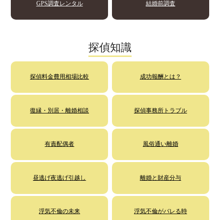
GPS調査レンタル
結婚前調査
探偵知識
探偵料金費用相場比較
成功報酬とは？
復縁・別居・離婚相談
探偵事務所トラブル
有責配偶者
風俗通い離婚
昼逃げ夜逃げ引越し
離婚と財産分与
浮気不倫の未来
浮気不倫がバレる時