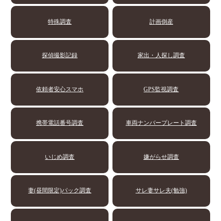
特殊調査
計画倒産
探偵撮影記録
家出・人探し調査
依頼者安心スマホ
GPS監視調査
携帯電話番号調査
車両ナンバープレート調査
いじめ調査
嫌がらせ調査
妻(昼間限定)パック調査
サレ妻サレ夫(勉強)